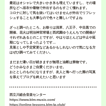
最近はオシャレで大きいかき氷も増えていますし、その場
所などへ浴衣や着物で外出するのもすごく憧れます。
コロナに対して気を抜いてはいけませんが外出でリフレッ
シュすることも大事なので色々と難しいですよね
ざっと調べたところ、お祭りは浅草、八王子、中目黒での
開催、花火は明治神宮球場と西武園ゆうえんちでの開催が
それぞれあるとのことですが、やはりほとんどは中止や延
期になってしまったようです…
見落としや予定変更などあるかもしれないので気になる方
はぜひ調べてみてください。
まだまだ暑い日が続きますが無理と油断は禁物です。
どうかみなさまご自愛くださいませ。
おととしのものになりますが、友人と海へ行った際の写真
を添えてブログを終えたいと思います
西立川総合音楽センター
https://www.blm-music.com/
https://online-lessons.blm-lp.club/